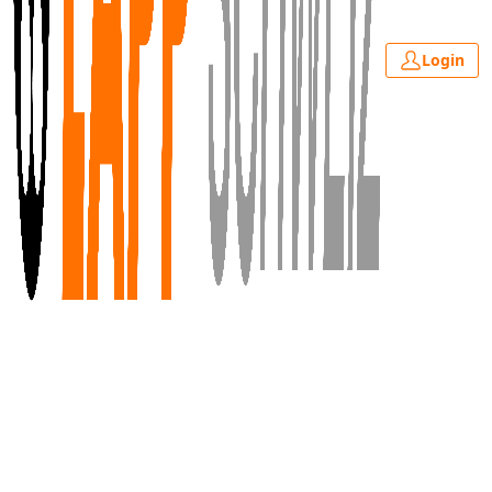
Login