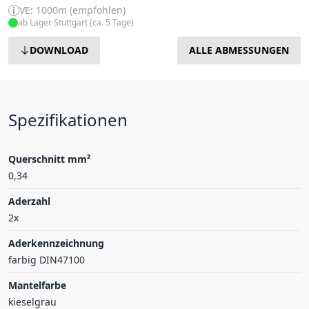
VE: 1000m (empfohlen)
ab Lager Stuttgart (ca. 5 Tage)
DOWNLOAD
ALLE ABMESSUNGEN
Spezifikationen
Querschnitt mm²
0,34
Aderzahl
2x
Aderkennzeichnung
farbig DIN47100
Mantelfarbe
kieselgrau