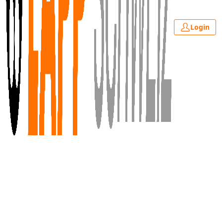
Login