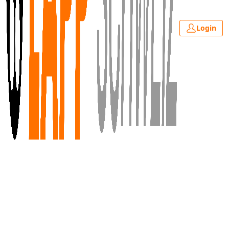
Login