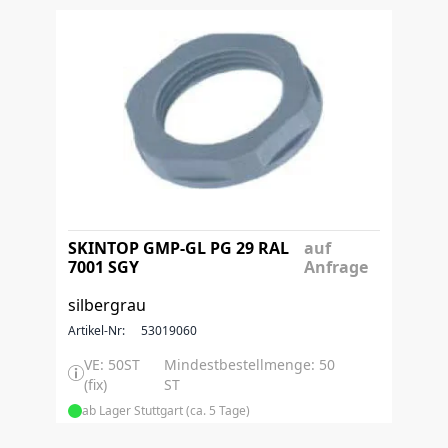
SKINTOP GMP-GL PG 29 RAL
auf
7001 SGY
Anfrage
silbergrau
Artikel-Nr:
53019060
VE: 50ST
Mindestbestellmenge: 50
(fix)
ST
ab Lager Stuttgart (ca. 5 Tage)