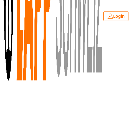
Login