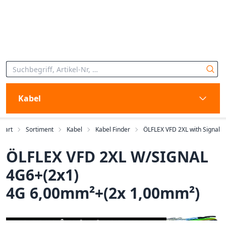
Kabel
Start
Sortiment
Kabel
Kabel Finder
ÖLFLEX VFD 2XL with Signal
ÖLFLEX VFD 2XL W/SIGNAL
4G6+(2x1)
4G 6,00mm²+(2x 1,00mm²)