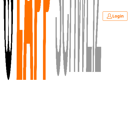
Login