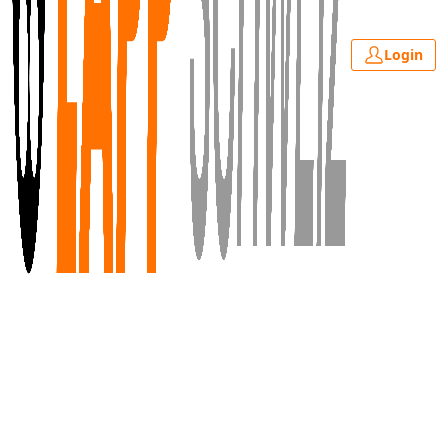
Login