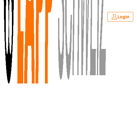
Login