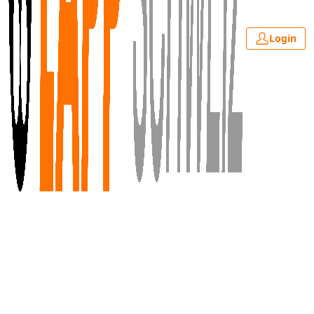
Login