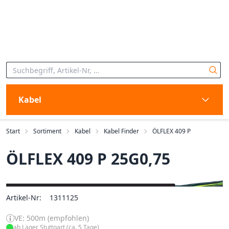
Kabel
Start
Sortiment
Kabel
Kabel Finder
ÖLFLEX 409 P
ÖLFLEX 409 P 25G0,75
Artikel-Nr:
1311125
VE: 500m (empfohlen)
ab Lager Stuttgart (ca. 5 Tage)