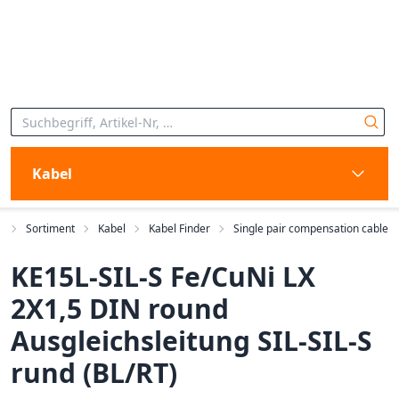
Kabel
t
Sortiment
Kabel
Kabel Finder
Single pair compensation cable
KE15L-SIL-S Fe/CuNi LX
2X1,5 DIN round
Ausgleichsleitung SIL-SIL-S
rund (BL/RT)