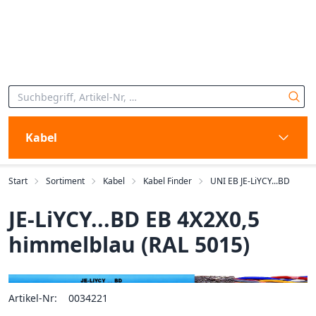
Kabel
Start
Sortiment
Kabel
Kabel Finder
UNI EB JE-LiYCY...BD
JE-LiYCY...BD EB 4X2X0,5
himmelblau (RAL 5015)
Artikel-Nr:
0034221