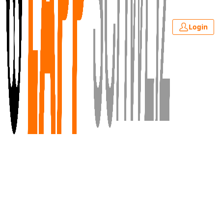
Login