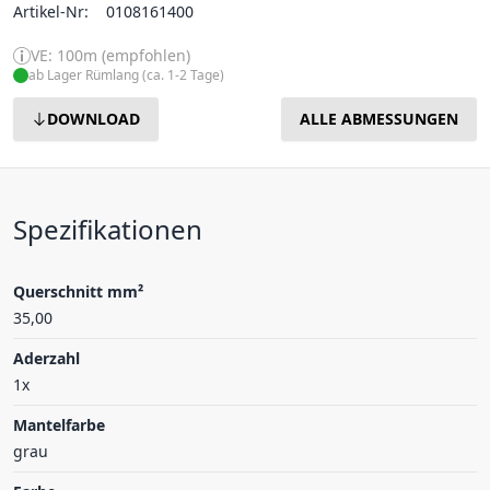
Artikel-Nr:
0108161400
VE: 100m (empfohlen)
ab Lager Rümlang (ca. 1-2 Tage)
DOWNLOAD
ALLE ABMESSUNGEN
Spezifikationen
Querschnitt mm²
35,00
Aderzahl
1x
Mantelfarbe
grau