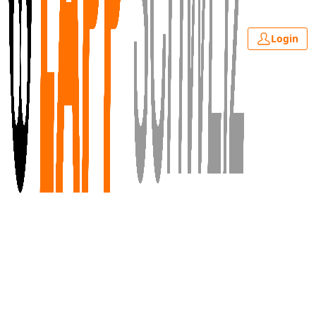
Login