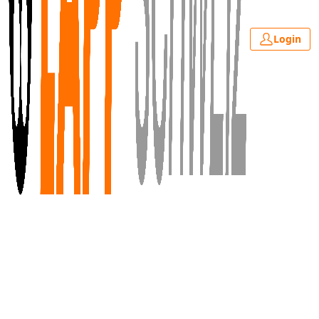
Login