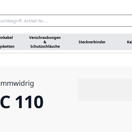
enkabel
Verschraubungen
&
Steckverbinder
Ka
gsketten
Schutzschläuche
lammwidrig
C 110