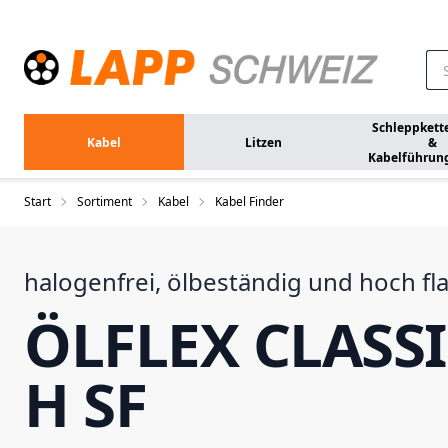
Zum Hauptinhalt springen
Schleppkett
Kabel
Litzen
&
Kabelführun
Start
Sortiment
Kabel
Kabel Finder
halogenfrei, ölbeständig und hoch f
ÖLFLEX CLASSI
H SF