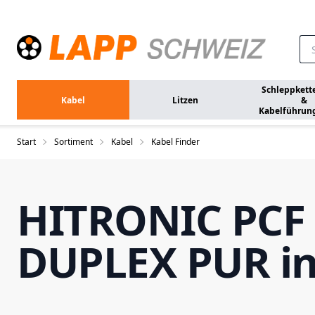
Zum Hauptinhalt springen
Schleppkett
Kabel
Litzen
&
Kabelführun
Start
Sortiment
Kabel
Kabel Finder
HITRONIC PCF
DUPLEX PUR i