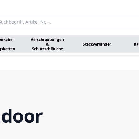
enkabel
Verschraubungen
&
Steckverbinder
Ka
gsketten
Schutzschläuche
ndoor