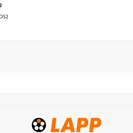
2
 OS2