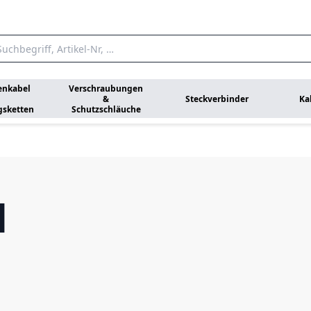
enkabel
Verschraubungen
&
Steckverbinder
Ka
gsketten
Schutzschläuche
N