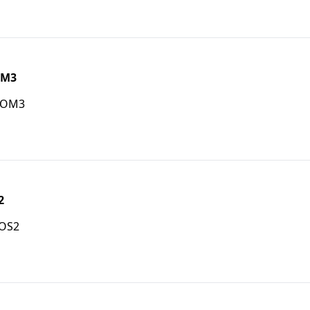
OM3
m OM3
2
 OS2