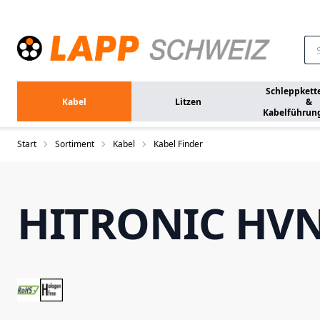
Zum Hauptinhalt springen
Schleppkett
Kabel
Litzen
&
Kabelführun
Start
Sortiment
Kabel
Kabel Finder
HITRONIC HV