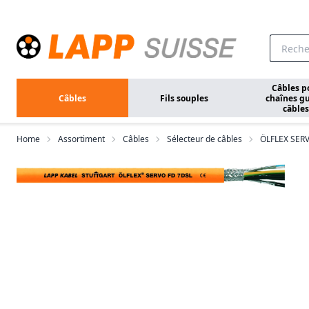
Aller au contenu principal
Câbles p
Câbles
Fils souples
chaînes gu
câbles
Home
Assortiment
Câbles
Sélecteur de câbles
ÖLFLEX SER