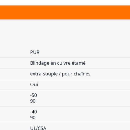
PUR
Blindage en cuivre étamé
extra-souple / pour chaînes
Oui
-50
90
-40
90
UL/CSA