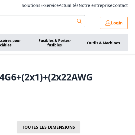
Solutions
E-Service
Actualités
Notre entreprise
Contact
Login
ssoires pour
Fusibles & Portes-
Outils & Machines
câbles
fusibles
 4G6+(2x1)+(2x22AWG
TOUTES LES DIMENSIONS