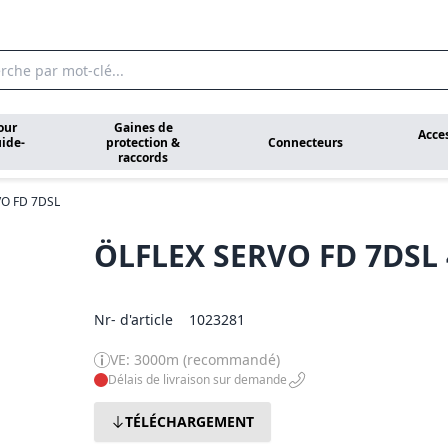
our
Gaines de
Acce
ide-
protection &
Connecteurs
raccords
VO FD 7DSL
ÖLFLEX SERVO FD 7DSL
Nr- d'article
1023281
VE: 3000m (recommandé)
Délais de livraison sur demande
TÉLÉCHARGEMENT