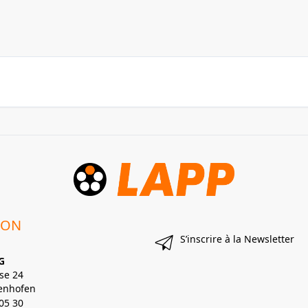
ION
S’inscrire à la Newsletter
G
se 24
enhofen
05 30