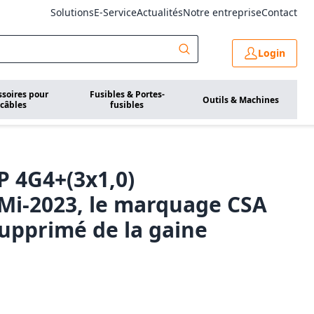
Solutions
E-Service
Actualités
Notre entreprise
Contact
Login
ssoires pour
Fusibles & Portes-
Outils & Machines
câbles
fusibles
 4G4+(3x1,0)
 Mi-2023, le marquage CSA
upprimé de la gaine