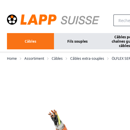
Aller au contenu principal
Câbles p
Câbles
Fils souples
chaînes gu
câbles
Home
Assortiment
Câbles
Câbles extra-souples
ÖLFLEX SE