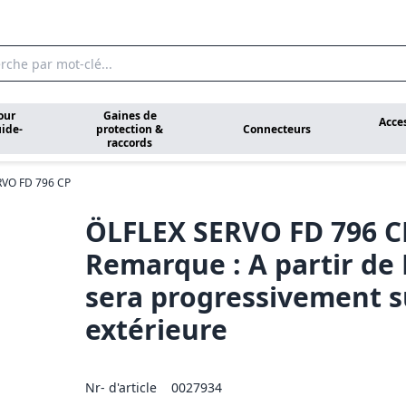
our
Gaines de
Acce
ide-
protection &
Connecteurs
raccords
RVO FD 796 CP
ÖLFLEX SERVO FD 796 CP
Remarque : A partir de
sera progressivement s
extérieure
Nr- d'article
0027934