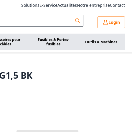
Solutions
E-Service
Actualités
Notre entreprise
Contact
Login
ssoires pour
Fusibles & Portes-
Outils & Machines
câbles
fusibles
G1,5 BK