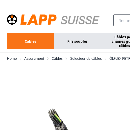
Aller au contenu principal
Câbles p
Câbles
Fils souples
chaînes gu
câbles
Home
Assortiment
Câbles
Sélecteur de câbles
ÖLFLEX PET