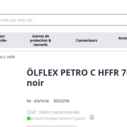
our
Gaines de
Acce
ide-
protection &
Connecteurs
raccords
RO C HFFR
ÖLFLEX PETRO C HFFR 7
noir
Nr- d'article
0023256
VE: 1000m (recommandé)
en stock Stuttgart (environ 5 jours)