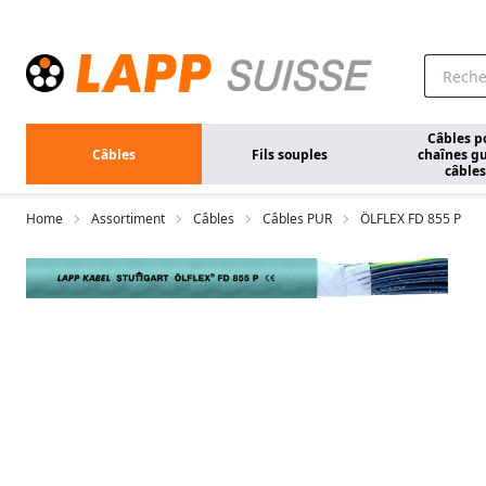
Aller au contenu principal
Câbles p
Câbles
Fils souples
chaînes gu
câbles
Home
Assortiment
Câbles
Câbles PUR
ÖLFLEX FD 855 P