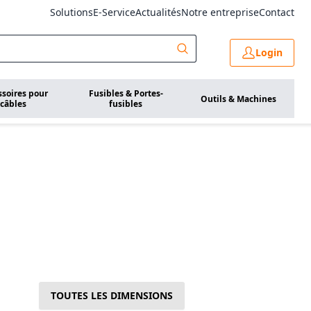
Solutions
E-Service
Actualités
Notre entreprise
Contact
Login
ssoires pour
Fusibles & Portes-
Outils & Machines
câbles
fusibles
TOUTES LES DIMENSIONS