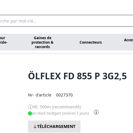
our
Gaines de
Acce
ide-
protection &
Connecteurs
raccords
ÖLFLEX FD 855 P 3G2,5
Nr- d'article
0027370
VE: 500m (recommandé)
en stock Stuttgart (environ 5 jours)
TÉLÉCHARGEMENT