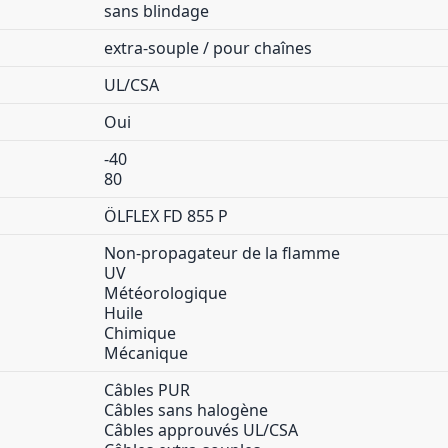
sans blindage
extra-souple / pour chaînes
UL/CSA
Oui
-40
80
ÖLFLEX FD 855 P
Non-propagateur de la flamme
UV
Météorologique
Huile
Chimique
Mécanique
Câbles PUR
Câbles sans halogène
Câbles approuvés UL/CSA