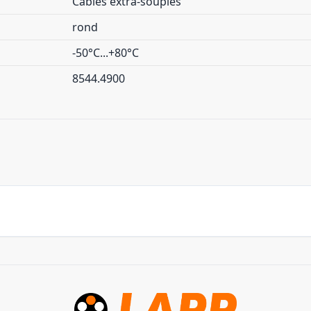
Câbles extra-souples
rond
-50°C...+80°C
8544.4900