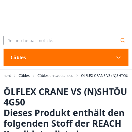
Câbles
timent
Câbles
Câbles en caoutchouc
ÖLFLEX CRANE VS (N)SHTÖU
ÖLFLEX CRANE VS (N)SHTÖU
4G50
Dieses Produkt enthält den
folgenden Stoff der REACH