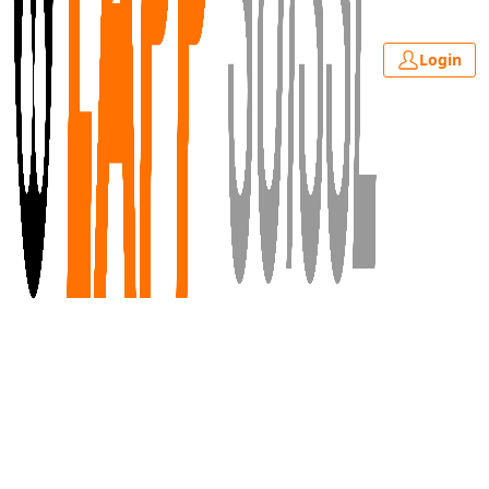
Login