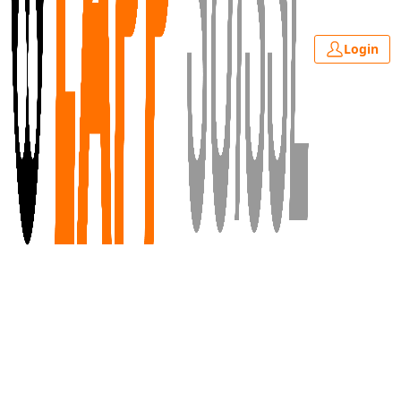
Login