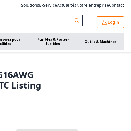
Solutions
E-Service
Actualités
Notre entreprise
Contact
Login
ssoires pour
Fusibles & Portes-
Outils & Machines
câbles
fusibles
7G16AWG
TC Listing