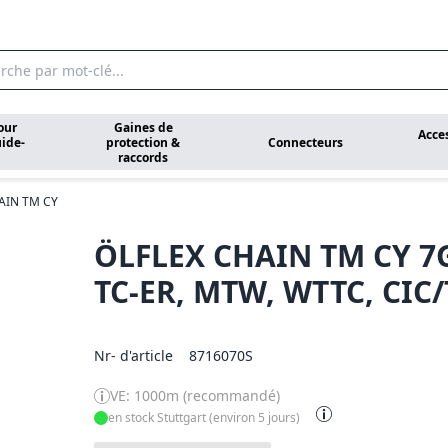
our
Gaines de
Acce
ide-
protection &
Connecteurs
raccords
AIN TM CY
ÖLFLEX CHAIN TM CY 
TC-ER, MTW, WTTC, CIC/
Nr- d'article
8716070S
VE: 1000m (recommandé)
en stock Stuttgart (environ 5 jours)