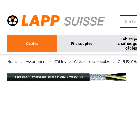
Aller au contenu principal
Câbles p
Câbles
Fils souples
chaînes gu
câbles
Home
Assortiment
Câbles
Câbles extra-souples
ÖLFLEX CH