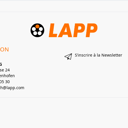
ION
S’inscrire à la Newsletter
G
se 24
enhofen
05 30
lch@lapp.com