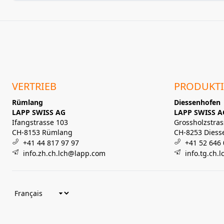
VERTRIEB
PRODUKT
Rümlang
Diessenhofen
LAPP SWISS AG
LAPP SWISS A
Ifangstrasse 103
Grossholzstras
CH-8153 Rümlang
CH-8253 Diess
+41 44 817 97 97
+41 52 646 
info.zh.ch.lch@lapp.com
info.tg.ch.