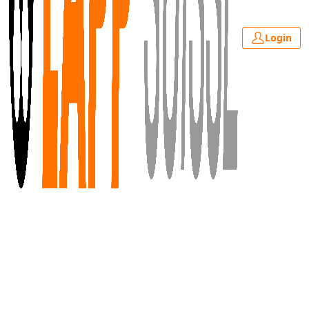
Login