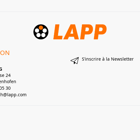
ION
S’inscrire à la Newsletter
G
se 24
enhofen
05 30
lch@lapp.com