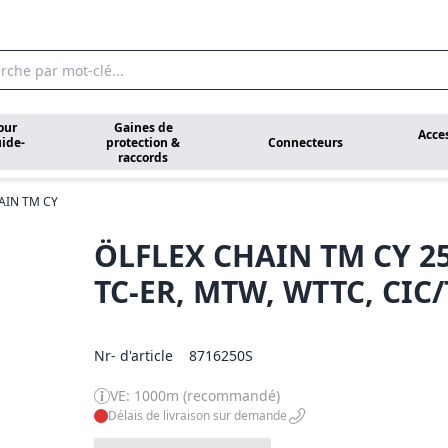
our
Gaines de
Acce
ide-
protection &
Connecteurs
raccords
AIN TM CY
ÖLFLEX CHAIN TM CY 
TC-ER, MTW, WTTC, CIC/
Nr- d'article
8716250S
VE: 1000m (recommandé)
Délais de livraison sur demande