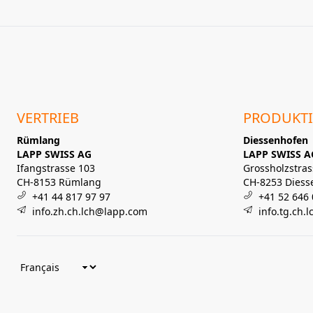
VERTRIEB
PRODUKT
Rümlang
Diessenhofen
LAPP SWISS AG
LAPP SWISS A
Ifangstrasse 103
Grossholzstras
CH-8153 Rümlang
CH-8253 Diess
+41 44 817 97 97
+41 52 646 
info.zh.ch.lch@lapp.com
info.tg.ch.