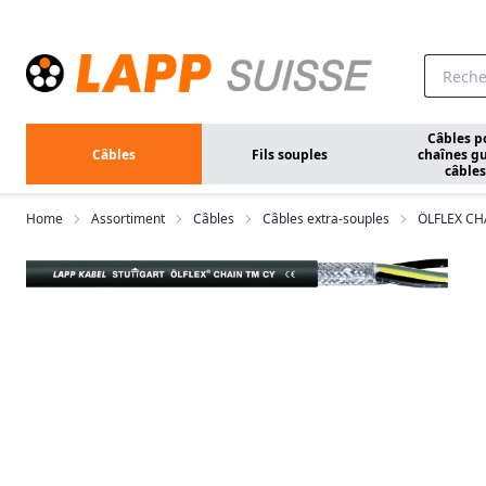
Aller au contenu principal
Câbles p
Câbles
Fils souples
chaînes gu
câbles
Home
Assortiment
Câbles
Câbles extra-souples
ÖLFLEX CH