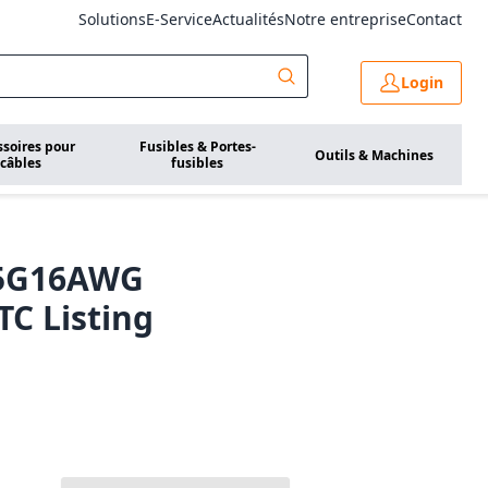
Solutions
E-Service
Actualités
Notre entreprise
Contact
Login
ssoires pour
Fusibles & Portes-
Outils & Machines
câbles
fusibles
25G16AWG
TC Listing