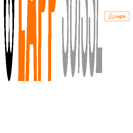
Login