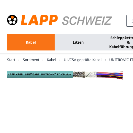
Zum Hauptinhalt springen
Schleppkett
Kabel
Litzen
&
Kabelführun
Start
Sortiment
Kabel
UL/CSA geprüfte Kabel
UNITRONIC-FD