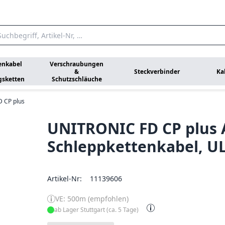
enkabel
Verschraubungen
&
Steckverbinder
Ka
gsketten
Schutzschläuche
 CP plus
UNITRONIC FD CP plus 
Schleppkettenkabel, UL
Artikel-Nr:
11139606
VE: 500m (empfohlen)
ab Lager Stuttgart (ca. 5 Tage)