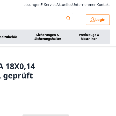
Lösungen
E-Service
Aktuelles
Unternehmen
Kontakt
Login
Sicherungen &
Werkzeuge &
belzubehör
Sicherungshalter
Maschinen
A 18X0,14
 geprüft