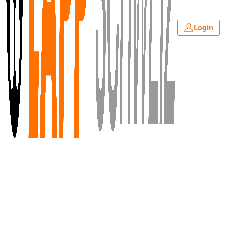
Login