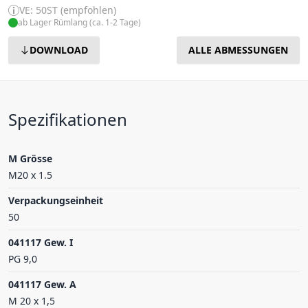
VE: 50ST (empfohlen)
ab Lager Rümlang (ca. 1-2 Tage)
DOWNLOAD
ALLE ABMESSUNGEN
Spezifikationen
M Grösse
M20 x 1.5
Verpackungseinheit
50
041117 Gew. I
PG 9,0
041117 Gew. A
M 20 x 1,5