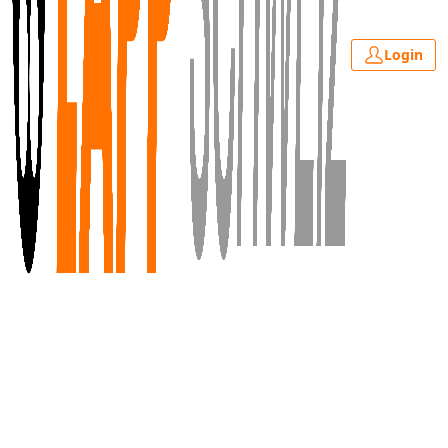
Login