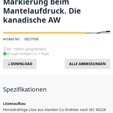
Markierung beim
Mantelaufdruck. Die
kanadische AW
Artikel-Nr:
0027936
VE: 1000m (empfohlen)
ab Lager Stuttgart (ca. 5 Tage)
DOWNLOAD
ALLE ABMESSUNGEN
Spezifikationen
Litzenaufbau
Feinstdrähtige Litze aus blanken Cu-Drähten nach IEC 60228