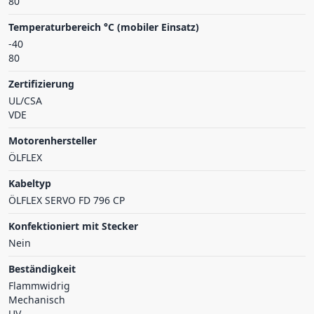
80
Temperaturbereich °C (mobiler Einsatz)
-40
80
Zertifizierung
UL/CSA
VDE
Motorenhersteller
ÖLFLEX
Kabeltyp
ÖLFLEX SERVO FD 796 CP
Konfektioniert mit Stecker
Nein
Beständigkeit
Flammwidrig
Mechanisch
UV