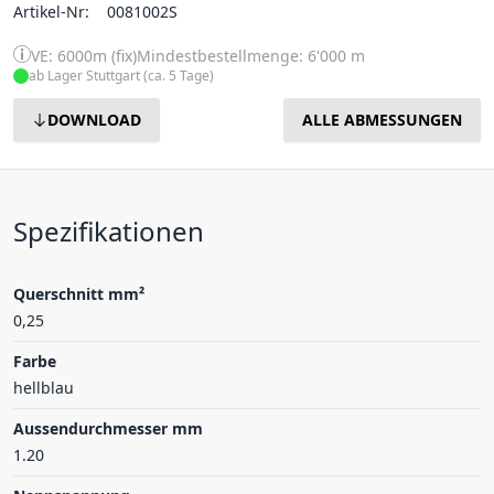
Artikel-Nr:
0081002S
VE: 6000m (fix)
Mindestbestellmenge: 6'000 m
ab Lager Stuttgart (ca. 5 Tage)
DOWNLOAD
ALLE ABMESSUNGEN
Spezifikationen
Querschnitt mm²
0,25
Farbe
hellblau
Aussendurchmesser mm
1.20