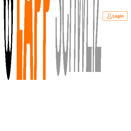
Login