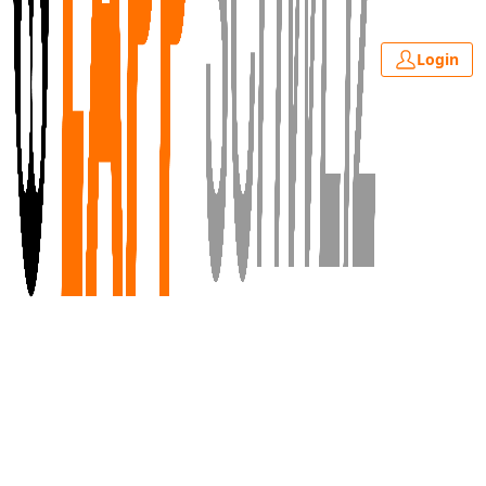
Login