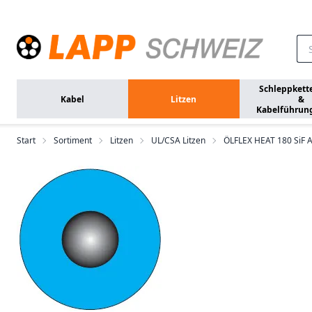
Zum Hauptinhalt springen
Schleppkett
Kabel
Litzen
&
Kabelführun
Start
Sortiment
Litzen
UL/CSA Litzen
ÖLFLEX HEAT 180 SiF 