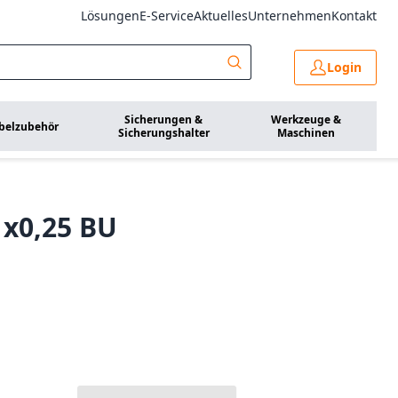
Lösungen
E-Service
Aktuelles
Unternehmen
Kontakt
Login
Sicherungen &
Werkzeuge &
belzubehör
Sicherungshalter
Maschinen
1x0,25 BU