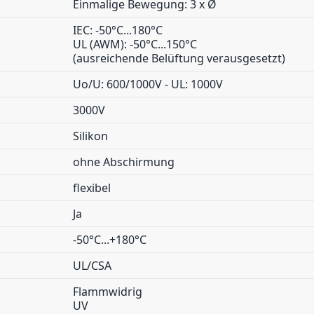
Einmalige Bewegung: 3 x Ø
IEC: -50°C...180°C
UL (AWM): -50°C...150°C
(ausreichende Belüftung verausgesetzt)
Uo/U: 600/1000V - UL: 1000V
3000V
Silikon
ohne Abschirmung
flexibel
Ja
-50°C...+180°C
UL/CSA
Flammwidrig
UV