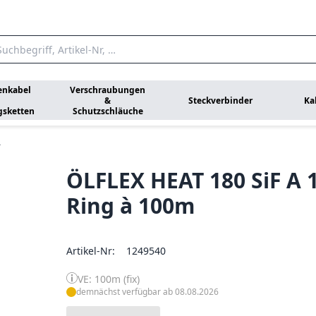
enkabel
Verschraubungen
&
Steckverbinder
Ka
gsketten
Schutzschläuche
A
ÖLFLEX HEAT 180 SiF A 
Ring à 100m
Artikel-Nr:
1249540
VE: 100m (fix)
demnächst verfügbar ab 08.08.2026