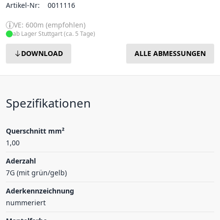
Artikel-Nr:
0011116
VE: 600m (empfohlen)
ab Lager Stuttgart (ca. 5 Tage)
DOWNLOAD
ALLE ABMESSUNGEN
Spezifikationen
Querschnitt mm²
1,00
Aderzahl
7G (mit grün/gelb)
Aderkennzeichnung
nummeriert