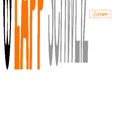
Login