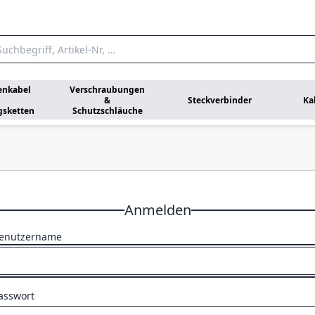
enkabel
Verschraubungen
&
Steckverbinder
Ka
gsketten
Schutzschläuche
Anmelden
enutzername
asswort