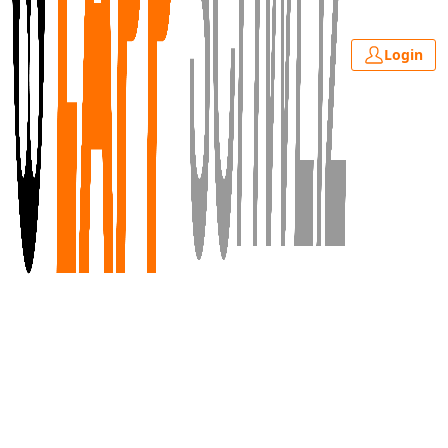
Login