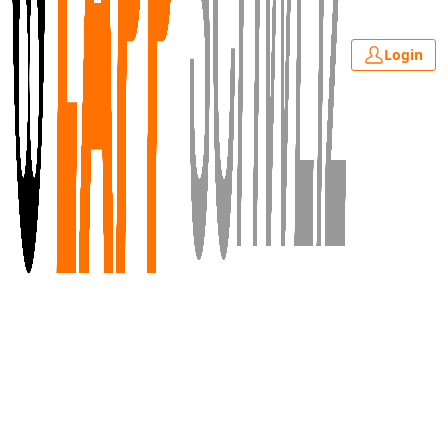
Login