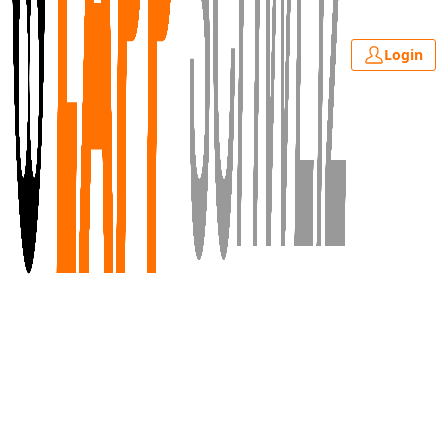
Login