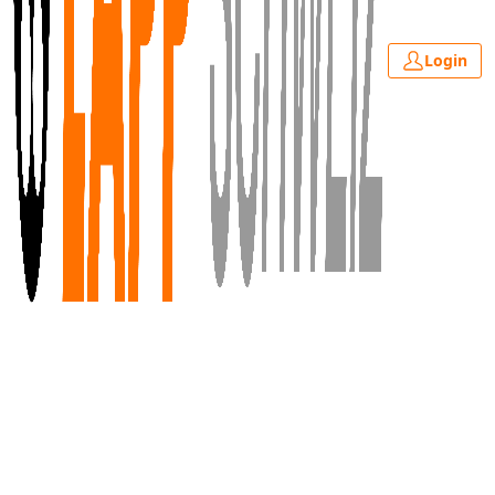
Login