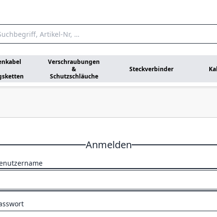
enkabel
Verschraubungen
&
Steckverbinder
Ka
gsketten
Schutzschläuche
Anmelden
enutzername
asswort