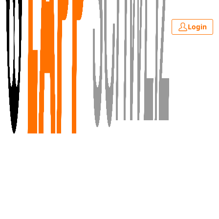
Login