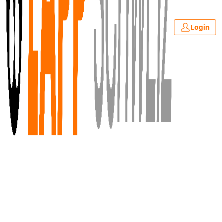
Login