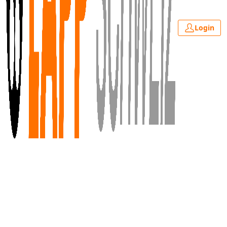
Login