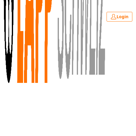
Login