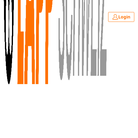
Login